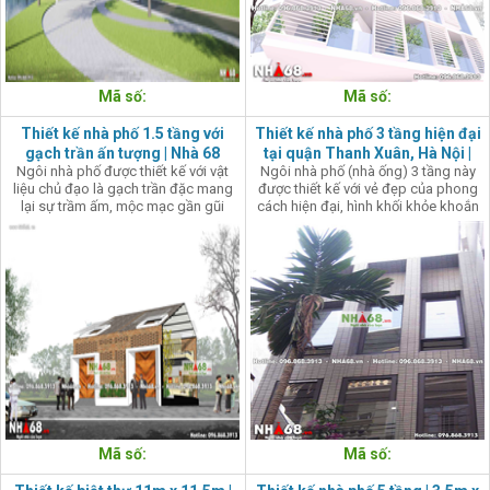
Mã số:
Mã số:
Thiết kế nhà phố 1.5 tầng với
Thiết kế nhà phố 3 tầng hiện đại
gạch trần ấn tượng | Nhà 68
tại quận Thanh Xuân, Hà Nội |
Ngôi nhà phố được thiết kế với vật
Ngôi nhà phố (nhà ống) 3 tầng này
Nhà 68
liệu chủ đạo là gạch trần đặc mang
được thiết kế với vẻ đẹp của phong
lại sự trầm ấm, mộc mạc gần gũi
cách hiện đại, hình khối khỏe khoắn
cùng với sự tương phản mạnh mẽ
tạo ấn tượng mạnh, mang nét đẹp
của gam trắng với phong cách thiết
của sự cô đọng, mạch lạc, dứt khoát.
kế hiện đại, cá tính của cổng ra vào
cùng với bồn cây nhỏ tạo nên sự ấn
tượng trong thiết kế nhà phố này.
Mã số:
Mã số: