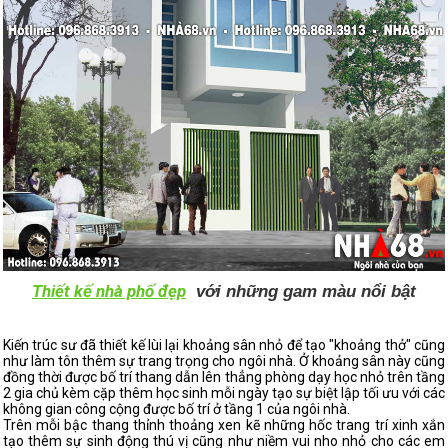
Thiết kế nhà phố đẹp
với những gam màu nổi bật
Kiến trúc sư đã thiết kế lùi lại khoảng sân nhỏ để tạo "khoảng thở" cũng
như làm tôn thêm sự trang trọng cho ngôi nhà. Ở khoảng sân này cũng
đồng thời được bố trí thang dẫn lên thẳng phòng dạy học nhỏ trên tầng
2 gia chủ kèm cặp thêm học sinh mỗi ngày tạo sự biệt lập tối ưu với các
không gian công cộng được bố trí ở tầng 1 của ngôi nhà.
Trên mỗi bậc thang thỉnh thoảng xen kẽ những hốc trang trí xinh xắn
tạo thêm sự sinh động thú vị cũng như niềm vui nho nhỏ cho các em