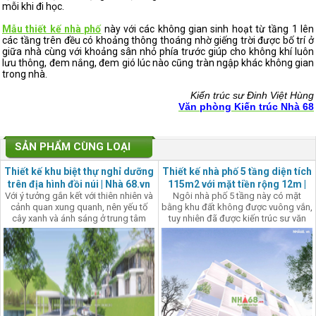
mỗi khi đi học.
Mẫu thiết kế nhà phố
này với các không gian sinh hoạt từ tầng 1 lên
các tầng trên đều có khoảng thông thoáng nhờ giếng trời được bố trí ở
giữa nhà cùng với khoảng sân nhỏ phía trước giúp cho không khí luôn
lưu thông, đem nắng, đem gió lúc nào cũng tràn ngập khác không gian
trong nhà.
Kiến trúc sư Đinh Việt Hùng
Văn phòng Kiến trúc Nhà 68
SẢN PHẨM CÙNG LOẠI
Thiết kế khu biệt thự nghỉ dưỡng
Thiết kế nhà phố 5 tầng diện tích
trên địa hình đồi núi | Nhà 68.vn
115m2 với mặt tiền rộng 12m |
Với ý tưởng gắn kết với thiên nhiên và
Ngôi nhà phố 5 tầng này có mặt
Nhà 68
cảnh quan xung quanh, nên yếu tố
bằng khu đất không được vuông vắn,
cây xanh và ánh sáng ở trung tâm
tuy nhiên đã được kiến trúc sư văn
trong mỗi công trình là ý tưởng thiết
phòng kiến trúc Nhà 68 thiết kế khéo
kế xuyên suốt trong các công trình
léo với việc phân chia công năng
biệt thự này.
chặt chẽ, mạch lạc cùng với nhịp điệu
của hình khối, gam màu trắng nhẹ
nhàng kết hợp cùng những mảng
kính hiện đại, sang trọng.