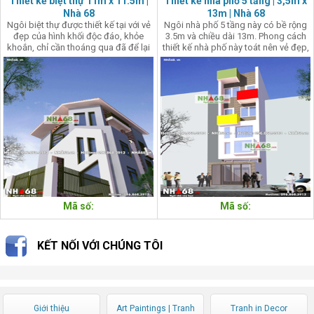
Thiết kế biệt thự 11m x 11.5m |
Thiết kế nhà phố 5 tầng | 3,5m x
Nhà 68
13m | Nhà 68
Ngôi biệt thự được thiết kế tại với vẻ
Ngôi nhà phố 5 tầng này có bề rộng
đẹp của hình khối độc đáo, khỏe
3.5m và chiều dài 13m. Phong cách
khoắn, chỉ cần thoáng qua đã để lại
thiết kế nhà phố này toát nên vẻ đẹp,
ấn tượng giàu cảm xúc. Căn nhà ở
hiện đại, trẻ trung, mang hơi thở của
biệt thự này được kiến trúc sư Nhà 68
thời đại mới.
thiết kế đầy sáng tạo, tô đậm thêm
cá tính mạnh mẽ quyết liệt của gia
chủ.
Mã số:
Mã số:
KẾT NỐI VỚI CHÚNG TÔI
Giới thiệu
Art Paintings | Tranh
Tranh in Decor