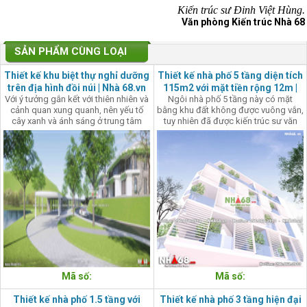
Kiến trúc sư Đinh Việt Hùng.
Văn phòng Kiến trúc Nhà 68
SẢN PHẨM CÙNG LOẠI
Thiết kế khu biệt thự nghỉ dưỡng
Thiết kế nhà phố 5 tầng diện tích
trên địa hình đồi núi | Nhà 68.vn
115m2 với mặt tiền rộng 12m |
Với ý tưởng gắn kết với thiên nhiên và
Ngôi nhà phố 5 tầng này có mặt
Nhà 68
cảnh quan xung quanh, nên yếu tố
bằng khu đất không được vuông vắn,
cây xanh và ánh sáng ở trung tâm
tuy nhiên đã được kiến trúc sư văn
trong mỗi công trình là ý tưởng thiết
phòng kiến trúc Nhà 68 thiết kế khéo
kế xuyên suốt trong các công trình
léo với việc phân chia công năng
biệt thự này.
chặt chẽ, mạch lạc cùng với nhịp điệu
của hình khối, gam màu trắng nhẹ
nhàng kết hợp cùng những mảng
kính hiện đại, sang trọng.
Mã số:
Mã số:
Thiết kế nhà phố 1.5 tầng với
Thiết kế nhà phố 3 tầng hiện đại