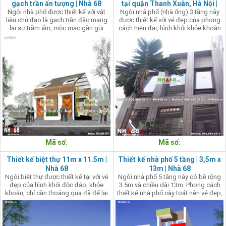
gạch trần ấn tượng | Nhà 68
tại quận Thanh Xuân, Hà Nội |
Ngôi nhà phố được thiết kế với vật
Ngôi nhà phố (nhà ống) 3 tầng này
Nhà 68
liệu chủ đạo là gạch trần đặc mang
được thiết kế với vẻ đẹp của phong
lại sự trầm ấm, mộc mạc gần gũi
cách hiện đại, hình khối khỏe khoắn
cùng với sự tương phản mạnh mẽ
tạo ấn tượng mạnh, mang nét đẹp
của gam trắng với phong cách thiết
của sự cô đọng, mạch lạc, dứt khoát.
kế hiện đại, cá tính của cổng ra vào
cùng với bồn cây nhỏ tạo nên sự ấn
tượng trong thiết kế nhà phố này.
Mã số:
Mã số:
Thiết kế biệt thự 11m x 11.5m |
Thiết kế nhà phố 5 tầng | 3,5m x
Nhà 68
13m | Nhà 68
Ngôi biệt thự được thiết kế tại với vẻ
Ngôi nhà phố 5 tầng này có bề rộng
đẹp của hình khối độc đáo, khỏe
3.5m và chiều dài 13m. Phong cách
khoắn, chỉ cần thoáng qua đã để lại
thiết kế nhà phố này toát nên vẻ đẹp,
ấn tượng giàu cảm xúc. Căn nhà ở
hiện đại, trẻ trung, mang hơi thở của
biệt thự này được kiến trúc sư Nhà 68
thời đại mới.
thiết kế đầy sáng tạo, tô đậm thêm
cá tính mạnh mẽ quyết liệt của gia