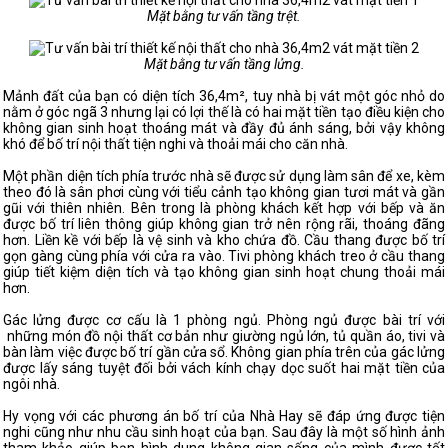
Mặt bằng tư vấn tầng trệt.
Mặt bằng tư vấn tầng lửng.
Mảnh đất của bạn có diện tích 36,4m², tuy nhà bị vát một góc nhỏ do
nằm ở góc ngã 3 nhưng lại có lợi thế là có hai mặt tiền tạo điều kiện cho
không gian sinh hoạt thoáng mát và đầy đủ ánh sáng, bởi vậy không
khó để bố trí nội thất tiện nghi và thoải mái cho căn nhà.
Một phần diện tích phía trước nhà sẽ được sử dụng làm sân để xe, kèm
theo đó là sân phơi cùng với tiểu cảnh tạo không gian tươi mát và gần
gũi với thiên nhiên. Bên trong là phòng khách kết hợp với bếp và ăn
được bố trí liên thông giúp không gian trở nên rộng rãi, thoáng đãng
hơn. Liền kề với bếp là vệ sinh và kho chứa đồ. Cầu thang được bố trí
gọn gàng cùng phía với cửa ra vào. Tivi phòng khách treo ở cầu thang
giúp tiết kiệm diện tích và tạo không gian sinh hoạt chung thoải mái
hơn.
Gác lửng được cơ cấu là 1 phòng ngủ. Phòng ngủ được bài trí với
những món đồ nội thất cơ bản như giường ngủ lớn, tủ quần áo, tivi và
bàn làm việc được bố trí gần cửa sổ. Không gian phía trên của gác lửng
được lấy sáng tuyệt đối bởi vách kính chạy dọc suốt hai mặt tiền của
ngôi nhà.
Hy vọng với các phương án bố trí của Nhà Hay sẽ đáp ứng được tiện
nghi cũng như nhu cầu sinh hoạt của bạn. Sau đây là một số hình ảnh