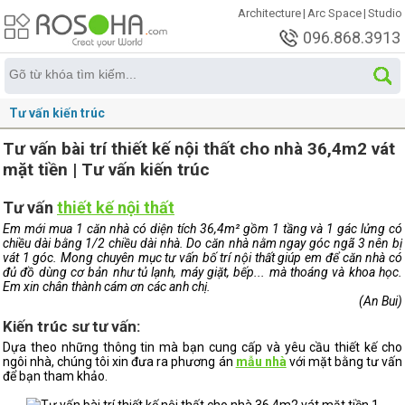
Architecture
|
Arc Space
|
Studio
096.868.3913
Tư vấn kiến trúc
Tư vấn bài trí thiết kế nội thất cho nhà 36,4m2 vát
mặt tiền | Tư vấn kiến trúc
Tư vấn
thiết kế nội thất
Em mới mua 1 căn nhà có diện tích 36,4m² gồm 1 tầng và 1 gác lửng có
chiều dài bằng 1/2 chiều dài nhà.
Do căn nhà nằm ngay góc ngã 3 nên bị
vát 1 góc.
Mong chuyên mục tư vấn bố trí nội thất giúp em để căn nhà có
đủ đồ dùng cơ bản như
tủ lạnh, máy giặt, bếp... mà thoáng và khoa học.
Em xin c
hân thành cám ơn các anh chị.
(An Bui)
Kiến trúc sư tư vấn:
Dựa theo những thông tin mà bạn cung cấp và yêu cầu thiết kế cho
ngôi nhà, chúng tôi xin đưa ra phương án
mẫu nhà
với mặt bằng tư vấn
để bạn tham khảo.