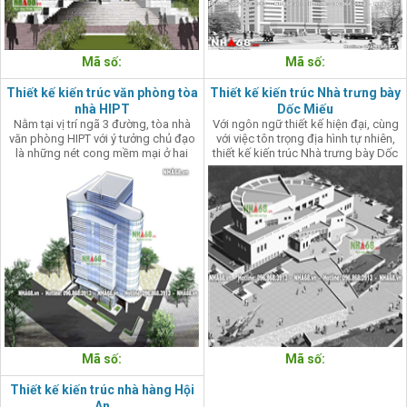
Mã số:
Mã số:
Thiết kế kiến trúc văn phòng tòa
Thiết kế kiến trúc Nhà trưng bày
nhà HIPT
Dốc Miếu
Nằm tại vị trí ngã 3 đường, tòa nhà
Với ngôn ngữ thiết kế hiện đại, cùng
văn phòng HIPT với ý tưởng chủ đạo
với việc tôn trọng địa hình tự nhiên,
là những nét cong mềm mại ở hai
thiết kế kiến trúc Nhà trưng bày Dốc
đầu cùng với khối vuông tương phản
miếu đã để lại ấn tượng mạnh về sự
mạnh mẽ lồng vào phía trước. Cùng
độc đáo với những điểm nhìn thú vị.
với chất liệu kính hiện đại sang trọng,
tòa nhà văn phòng HIPT tạo ấn tượng
mạnh mẽ về sự hiện đại, tiện nghi
cũng như hình khối kiến trúc.
Mã số:
Mã số:
Thiết kế kiến trúc nhà hàng Hội
An