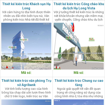
Thiết kế kiến trúc Khách sạn Hạ
Thiết kế kiến trúc Cổng chào khu
Long
du lịch Hạ Long Vista
Với cảm hứng từ địa hình được thiên
Với ý tưởng thiết kế kiến trúc là những
nhiên ưu đãi nhìn biển tựa núi, Văn
nét khỏe khoắn nhưng vẫn mềm mại,
phòng kiến trúc Nhà 68 đã thiết kế
uyển chuyển, Cổng chào khu du lịch
khách sạn cao 18 tầng như một ngọn
Hạ Long Vista được hình thành góp
núi vút cao với những nét nhấp nhô
phần tô thêm vẻ đẹp giao hòa giữa
“sóng vỗ” bắt mắt và tạo cảm xúc
đất trời, sóng biển và con người nơi
mạnh mẽ.
đây.
Mã số:
Mã số:
Thiết kế kiến trúc văn phòng Trụ
Thiết kế kiến trúc Chung cư cao
sở Agribank
tầng
Với tính biểu tượng cao của hình
Ngoài giải quyết tốt vấn đề quan
bông lúa chạy dài uốn lươn theo hình
trọng về công năng sử dụng của
chữ S trên logo, kiến trúc sư Văn
công trình nhà ở, tòa nhà như những
phòng kiến trúc Nhà 68 đã cách điệu,
bông hoa nhiều màu sắc góp phần
kết hợp với ngôn ngữ thiết kế tạo
làm sống động, tạo cảm giác hứng