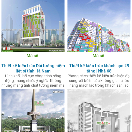
hình kiến trúc làm cho phần thân và
khởi cho cả khu phố.
phần mái mềm mại và duyên dáng
hơn.
Mã số:
Mã số:
Thiết kế kiến trúc Đài tưởng niệm
Thiết kế kiến trúc khách sạn 29
liệt sĩ tỉnh Hà Nam
tầng | Nhả 68
Hình khối, bố cục công trình sống
Phong cách thiết kế kiến trúc hiện đại
động, mang nhiều ý nghĩa. Không
cùng với bố trí các không gian chức
những mang tính chất tưởng niệm mà
năng mạch lạc trong khách sạn. ác
còn tạo điểm nhấn quan trọng trong
kiến trúc sư Văn phòng kiến trúc Nhà
không gian kiến trúc trung tâm tỉnh.
68 đã thiết kế một công trình khách
Qua công trình này tác giả đã làm
sạn với sự kết hợp hài hòa giữa hình
phong phú thêm những công trình
thức kiến trúc và công năng sử dụng
tưởng niệm có chất lượng tại tỉnh Hà
của công trình.
Nam.