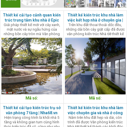
Thiết kế cải tạo cảnh quan kiến
Thiết kế kiến trúc khu nhà làm
trúc trung tâm khu nhà ở Epic
việc kết hợp nhà ở chuyên gia |
Giải pháp thiết kế mới với cây xanh,
Trên khu đất thoai thoải dốc đều,
Home | Nhà 68
Nhà 68.vn
mặt nước và sự ngẫu hứng của
những dải bồn cây giật cấp đã được
những bồn cây tròn mà Văn phòng
văn phòng kiến trúc Nhà 68 thiết kế
kiến trúc Nhà 68 đề xuất làm tăng
để mang đến sự chuyển tiếp nhẹ
thêm sự yên bình của khu nhà ở mà
nhàng giữa công trình với địa hình
vẫn có những nét tươi mới thú vị.
xung quanh.
Mã số:
Mã số:
Thiết kế cải tạo kiến trúc trụ sở
Thiết kế kiến trúc khu nhà làm
văn phòng 7 tầng | Nha68.vn
việc chuyên gia và nhà ở công
Hiện trạng công trình là khối nhà 5
Nằm trên khu đất hẹp và dài, côn
nhân | Nhà 68
tầng và không gian tum cùng hình
trình đã được Văn phòng kiến trúc
thức kiến trúc đã cũ, cũng như nhu
Nhà 68 thiết kế thành các khối độc