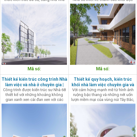
cầu công năng không còn phù hợp
lập với mặt tiền chéo góc vừa hướng
với hiện tại. Văn phòng kiến trúc Nhà
tới view nhìn với khung cảnh thiên
68 đã mang tới hơi thở mới cùng
nhiên hùng vĩ vừa làm cho hình khối
phong cách hiện đại khỏe khoắn cho
thêm sinh động.
tòa nhà văn phòng này.
Mã số:
Mã số:
Thiết kế kiến trúc công trình Nhà
Thiết kế quy hoạch, kiến trúc
làm việc và nhà ở chuyên gia |
khối nhà làm việc chuyên gia và
Công trình được kiến trúc sư Nhà 68
Với cảm hứng mạnh mẽ từ hình ảnh
Nhà 68
nhà ở cán bộ công nhân viên | Nhà
thiết kế với những khoảng không
ruộng bậc thang và những nét uốn
68
gian xanh xen cài đan xen với các
lượn mềm mại của vùng núi Tây Bắc,
không gian chức năng cùng những
kiến trúc sư đã chuyển hóa sự ấn
khoảng mở lớn nhìn ra thiên nhiên
tượng đó vào trong thiết kế cảnh
xung quanh tạo nên một môi trường
quan và kiến trúc công trình này.
làm việc và nghỉ ngơi lý tưởng và đầy
thú vị cho các chuyên gia.