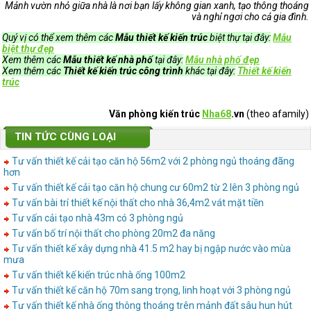
Mảnh vườn nhỏ giữa nhà là nơi bạn lấy không gian xanh, tạo thông thoáng
và nghỉ ngơi cho cả gia đình.
Quý vị có thể xem thêm các
Mẫu thiết kế kiến trúc
biệt thự tại đây:
Mẫu
biệt thự đẹp
Xem thêm các
Mẫu thiết kế nhà phố
tại đây:
Mẫu nhà phố đẹp
Xem thêm các
Thiết kế kiến trúc công trình
khác tại đây:
Thiết kế kiến
trúc
Văn phòng kiến trúc
Nha68
.vn
(theo afamily)
TIN TỨC CÙNG LOẠI
Tư vấn thiết kế cải tạo căn hộ 56m2 với 2 phòng ngủ thoáng đãng
hơn
Tư vấn thiết kế cải tạo căn hộ chung cư 60m2 từ 2 lên 3 phòng ngủ
Tư vấn bài trí thiết kế nội thất cho nhà 36,4m2 vát mặt tiền
Tư vấn cải tạo nhà 43m có 3 phòng ngủ
Tư vấn bố trí nội thất cho phòng 20m2 đa năng
Tư vấn thiết kế xây dựng nhà 41.5 m2 hay bị ngập nước vào mùa
mưa
Tư vấn thiết kế kiến trúc nhà ống 100m2
Tư vấn thiết kế căn hộ 70m sang trọng, linh hoạt với 3 phòng ngủ
Tư vấn thiết kế nhà ống thông thoáng trên mảnh đất sâu hun hút