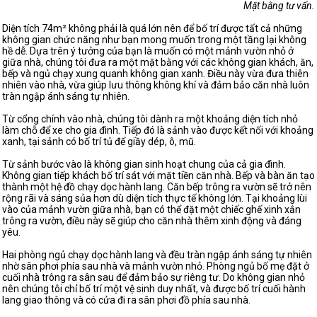
Mặt bằng tư vấn.
Diện tích 74m² không phải là quá lớn nên để bố trí được tất cả những
không gian chức năng như bạn mong muốn trong một tầng lại không
hề dễ. Dựa trên ý tưởng của bạn là muốn có một mảnh vườn nhỏ ở
giữa nhà, chúng tôi đưa ra một mặt bằng với các không gian khách, ăn,
bếp và ngủ chạy xung quanh không gian xanh. Điều này vừa đưa thiên
nhiên vào nhà, vừa giúp lưu thông không khí và đảm bảo căn nhà luôn
tràn ngập ánh sáng tự nhiên.
Từ cổng chính vào nhà, chúng tôi dành ra một khoảng diện tích nhỏ
làm chỗ để xe cho gia đình. Tiếp đó là sảnh vào được kết nối với khoảng
xanh, tại sảnh có bố trí tủ để giầy dép, ô, mũ.
Từ sảnh bước vào là không gian sinh hoạt chung của cả gia đình.
Không gian tiếp khách bố trí sát với mặt tiền căn nhà. Bếp và bàn ăn tạo
thành một hệ đồ chạy dọc hành lang. Căn bếp trông ra vườn sẽ trở nên
rộng rãi và sáng sủa hơn dù diện tích thực tế không lớn. Tại khoảng lùi
vào của mảnh vườn giữa nhà, bạn có thể đặt một chiếc ghế xinh xắn
trông ra vườn, điều này sẽ giúp cho căn nhà thêm xinh động và đáng
yêu.
Hai phòng ngủ chạy dọc hành lang và đều tràn ngập ánh sáng tự nhiên
nhờ sân phơi phía sau nhà và mảnh vườn nhỏ. Phòng ngủ bố mẹ đặt ở
cuối nhà trông ra sân sau để đảm bảo sự riêng tư. Do không gian nhỏ
nên chúng tôi chỉ bố trí một vệ sinh duy nhất, và được bố trí cuối hành
lang giao thông và có cửa đi ra sân phơi đồ phía sau nhà.