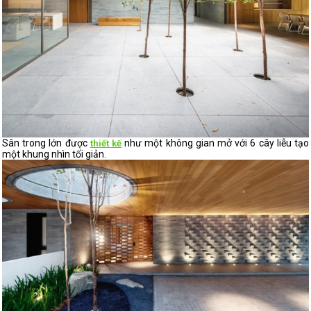
Sân trong lớn được
như một không gian mở với 6 cây liễu tạo
thiết kế
một khung nhìn tối giản.