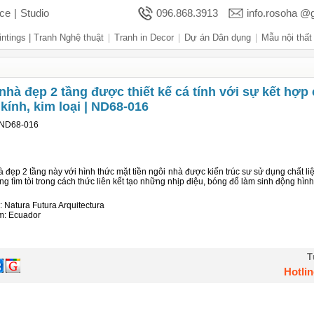
ace
|
Studio
096.868.3913
info.rosoha @
intings | Tranh Nghệ thuật
Tranh in Decor
Dự án Dân dụng
Mẫu nội thất
hủy nhà ở
Liên hệ
nhà đẹp 2 tầng được thiết kế cá tính với sự kết hợp
 kính, kim loại | ND68-016
ND68-016
 đẹp 2 tầng này với hình thức mặt tiền ngôi nhà được kiến trúc sư sử dụng chất li
ng tìm tòi trong cách thức liên kết tạo những nhịp điệu, bóng đổ làm sinh động hình
: Natura Futura Arquitectura
m: Ecuador
T
Hotlin