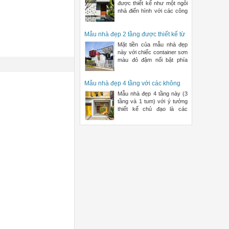
010
được thiết kế như một ngôi
nhà điển hình với các công
năng khép kín trong tổn
Mẫu nhà đẹp 2 tầng được thiết kế từ
container cũ | ND68-007
Mặt tiền của mẫu nhà đẹp
này với chiếc container sơn
màu đỏ đậm nổi bật phía
trên mảng tường trắng c
Mẫu nhà đẹp 4 tầng với các không
gian được thiết kế hướng nội |
Mẫu nhà đẹp 4 tầng này (3
ND68-014
tầng và 1 tum) với ý tưởng
thiết kế chủ đạo là các
không gian hướng nội. Đ