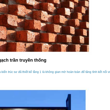
gạch trần truyền thống
iến trúc sư đã thiết kế tầng 1 là không gian mờ hoàn toàn để tăng tính kết nối 