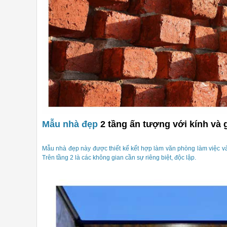
Mẫu nhà đẹp
2 tầng ấn tượng với kính và 
Mẫu nhà đẹp này được thiết kế kết hợp làm văn phòng làm việc và k
Trên tầng 2 là các không gian cần sự riêng biệt, độc lập.