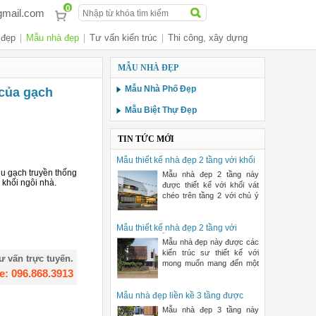
0
gmail.com
 đẹp
Mẫu nhà đẹp
Tư vấn kiến trúc
Thi công, xây dựng
MẪU NHÀ ĐẸP
Mẫu Nhà Phố Đẹp
 của gạch
Mẫu Biệt Thự Đẹp
TIN TỨC MỚI
Mẫu thiết kế nhà đẹp 2 tầng với khối
vát chéo ở mặt tiền | ND68-009
ệu gạch truyền thống
Mẫu nhà đẹp 2 tầng này
 khối ngôi nhà.
được thiết kế với khối vát
chéo trên tầng 2 với chủ ý
đón hướng xiên chéo của
Mẫu thiết kế nhà đẹp 2 tầng với
mảng lam gỗ lớn ở mặt tiền | ND68-
Mẫu nhà đẹp này được các
008
kiến trúc sư thiết kế với
ư vấn trực tuyến.
mong muốn mang đến một
e: 096.868.3913
không gian sống mà các
hoạ
Mẫu nhà đẹp liền kề 3 tầng được
thiết kế điển hình khép kín | ND68-
Mẫu nhà đẹp 3 tầng này