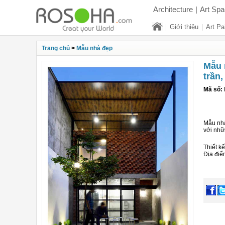
Architecture
|
Art Sp
Giới thiệu
Art Pa
Bất động sản
Phong t
Trang chủ
>
Mẫu nhà đẹp
Mẫu 
trần,
Mã số:
Mẫu nhà
với nhữ
Thiết kế
Địa điể