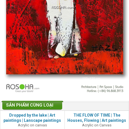
SẢN PHẨM CÙNG LOẠI
Dropped by the lake | Art
THE FLOW OF TIME | The
paintings | Lanscape paintings
Houses, Flowing | Art paintings
Acrylic on canvas
Acrylic on Canvas