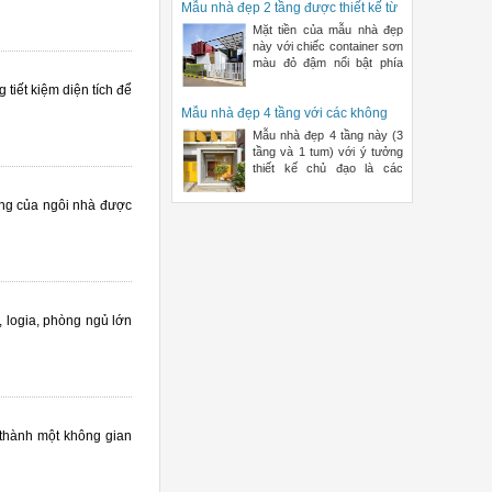
Mẫu nhà đẹp 2 tầng được thiết kế từ
container cũ | ND68-007
Mặt tiền của mẫu nhà đẹp
này với chiếc container sơn
màu đỏ đậm nổi bật phía
trên mảng tường trắng c
tiết kiệm diện tích để
Mẫu nhà đẹp 4 tầng với các không
gian được thiết kế hướng nội |
Mẫu nhà đẹp 4 tầng này (3
ND68-014
tầng và 1 tum) với ý tưởng
thiết kế chủ đạo là các
không gian hướng nội. Đ
áng của ngôi nhà được
, logia, phòng ngủ lớn
 thành một không gian