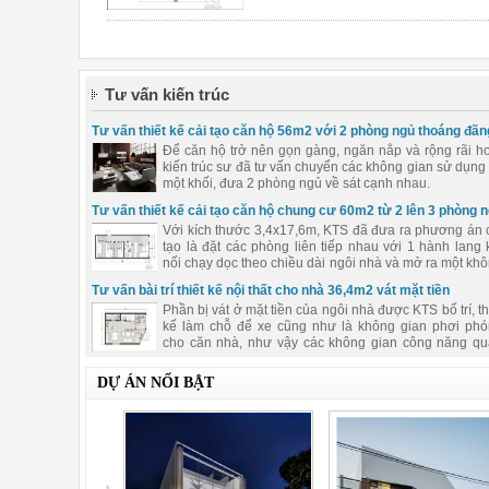
Tư vấn kiến trúc
Tư vấn thiết kế cải tạo căn hộ 56m2 với 2 phòng ngủ thoáng đãn
hơn
Để căn hộ trở nên gọn gàng, ngăn nắp và rộng rãi h
kiến trúc sư đã tư vấn chuyển các không gian sử dụng
một khối, đưa 2 phòng ngủ về sát cạnh nhau.
Tư vấn thiết kế cải tạo căn hộ chung cư 60m2 từ 2 lên 3 phòng 
Với kích thước 3,4x17,6m, KTS đã đưa ra phương án 
tạo là đặt các phòng liên tiếp nhau với 1 hành lang 
nối chạy dọc theo chiều dài ngôi nhà và mở ra một kh
gian chung tràn ngập ánh sáng.
Tư vấn bài trí thiết kế nội thất cho nhà 36,4m2 vát mặt tiền
Phần bị vát ở mặt tiền của ngôi nhà được KTS bố trí, th
kế làm chỗ để xe cũng như là không gian phơi ph
cho căn nhà, như vậy các không gian công năng q
trọng khác của ngôi nhà không bị ảnh hưởng.
DỰ ÁN NỔI BẬT