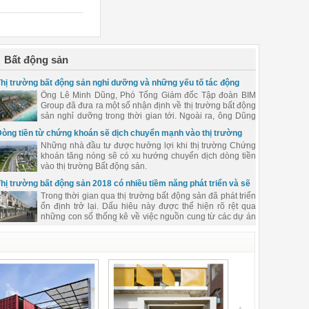
Bất động sản
hị trường bất động sản nghỉ dưỡng và những yếu tố tác động
Ông Lê Minh Dũng, Phó Tổng Giám đốc Tập đoàn BIM
Group đã đưa ra một số nhận định về thị trường bất động
sản nghỉ dưỡng trong thời gian tới. Ngoài ra, ông Dũng
cũng nói về những định hướng phát triển trong lĩnh vực
Dòng tiền từ chứng khoán sẽ dịch chuyển mạnh vào thị trường
bất động sản của Tập đoàn BIM trong năm 2018.
Bất động sản trong năm 2018
Những nhà đầu tư được hưởng lợi khi thị trường Chứng
khoán tăng nóng sẽ có xu hướng chuyển dịch dòng tiền
vào thị trường Bất động sản.
hị trường bất động sản 2018 có nhiều tiềm năng phát triển và sẽ
hướng đến người có nhu cầu mua nhà ở thực
Trong thời gian qua thị trường bất động sản đã phát triển
ổn định trở lại. Dấu hiêu này được thể hiện rõ rệt qua
những con số thống kê về việc nguồn cung từ các dự án
bất động sản mới vẫn đều đặn ra hàng, trong khi đó khối
lượng hàng tồn kho đã giảm rất mạnh.