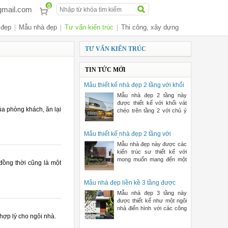
0
gmail.com
 đẹp
Mẫu nhà đẹp
Tư vấn kiến trúc
Thi công, xây dựng
TƯ VẤN KIẾN TRÚC
TIN TỨC MỚI
Mẫu thiết kế nhà đẹp 2 tầng với khối
vát chéo ở mặt tiền | ND68-009
Mẫu nhà đẹp 2 tầng này
được thiết kế với khối vát
ủa phòng khách, ăn lại
chéo trên tầng 2 với chủ ý
đón hướng xiên chéo của
Mẫu thiết kế nhà đẹp 2 tầng với
mảng lam gỗ lớn ở mặt tiền | ND68-
Mẫu nhà đẹp này được các
008
kiến trúc sư thiết kế với
mong muốn mang đến một
đồng thời cũng là một
không gian sống mà các
hoạ
Mẫu nhà đẹp liền kề 3 tầng được
thiết kế điển hình khép kín | ND68-
Mẫu nhà đẹp 3 tầng này
010
được thiết kế như một ngôi
nhà điển hình với các công
hợp lý cho ngôi nhà.
năng khép kín trong tổn