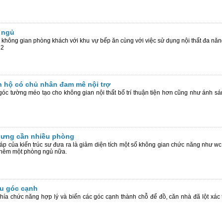
 ngủ
p không gian phòng khách với khu vự bếp ăn cùng với việc sử dụng nội thất đa năng 
 2
ăn hộ có chủ nhân đam mê nội trợ
góc tường méo tạo cho không gian nội thất bố trí thuận tiện hơn cũng như ánh s
nhưng cần nhiều phòng
háp của kiến trúc sư đưa ra là giảm diện tích một số không gian chức năng như wc
ó thêm một phòng ngủ nữa.
ều góc cạnh
hía chức năng hợp lý và biến các góc cạnh thành chỗ để đồ, căn nhà đã lột xác