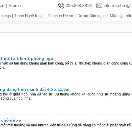
ace
|
Studio
096.868.3913
info.rosoha @
intings | Tranh Nghệ thuật
Tranh in Decor
Dự án Dân dụng
Mẫu nội thất
hủy nhà ở
Liên hệ
 51 m2 từ 1 lên 2 phòng ngủ
ư vấn đã tận dụng không gian ban công, bố trí lại, thu hẹp không gian công cộng c
ơn.
áng đãng trên mảnh đất 4,5 x 11,8m
g trời ở giữa ngôi nhà đã tạo sự lưu thông không khí cũng như sự thoáng đãng 
 sống của ngôi nhà.
 chỗ để xe
một mặt thoáng và nhỏ nhưng kiến trúc sư cũng dễ dàng có một giải pháp thiết kế 