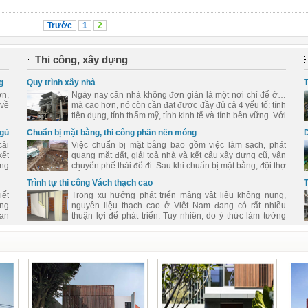
Trước
1
2
Thi công, xây dựng
g
Quy trình xây nhà
T
ơn,
Ngày nay căn nhà không đơn giản là một nơi chỉ để ở…
 về
mà cao hơn, nó còn cần đạt được đầy đủ cả 4 yếu tố: tính
tiện dụng, tính thẩm mỹ, tính kinh tế và tính bền vững. Với
người có chuyên môn việc xây nhà đã khó, người làm
ngủ
Chuẩn bị mặt bằng, thi công phần nền móng
nhà ở không có chuyên môn lại càng khó khăn gấp bội.
cải
Việc chuẩn bị mặt bằng bao gồm việc làm sạch, phát
Là một kiến trúc sư, tôi chỉ hy vọng góp một phần nhỏ bé
kết
quang mặt đất, giải toả nhà và kết cấu xây dựng cũ, vận
giúp làm giảm bớt những khó khăn ấy.
ông
chuyển phế thải đổ đi. Sau khi chuẩn bị mặt bằng, đội thợ
bắt đầu vào công tác làm nền móng. Việc làm nền bao
Trình tự thi công Vách thạch cao
T
gồm các công việc: 1-đào đất, 2-hút nước ngầm, 3-đổ đất
iết
Trong xu hướng phát triển mảng vật liệu không nung,
thừa, 4-be thành đất, 5-gia cố nền …
óng
nguyên liệu thạch cao ở Việt Nam đang có rất nhiều
uan
thuận lợi để phát triển. Tuy nhiên, do ý thức làm tường
nhà bằng gạch đã đi sâu vào tâm lý của người dân, nên
việc ứng dụng vật liệu này vẫn còn hạn chế. Trong khi
thực tế, với công nghệ sản xuất hiện đại như ngày nay,
vách thạch cao có độ cứng, khả năng cách âm, cách
nhiệt không thua kém gì tường gạch.